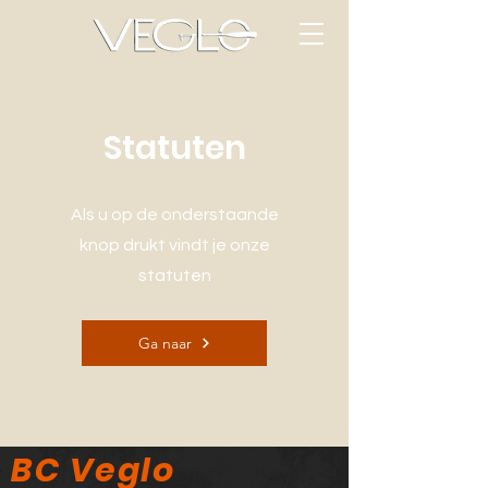
Statuten
Als u op de onderstaande
knop drukt vindt je onze
statuten
Ga naar
BC Veglo