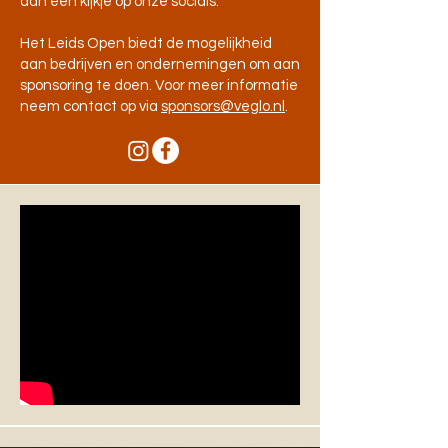
dan een kijkje op onze
socials.
Het Leids Open biedt de mogelijkheid
aan bedrijven en ondernemingen om aan
sponsoring te doen. Voor meer informatie
neem contact op via
sponsors@veglo.nl
.