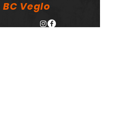
BC Veglo
NL49 INBG
00034203 28
Eenvoudig
sponsoren?
Klik op de bovenstaande Sponsorkliks
logo voor al je webaankopen en een
percentage van het aankoopbedrag
wordt dan overgemaakt naar onze
vereniging.