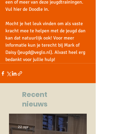
een of meer van deze jeugdtrainingen.
Vul hier de Doodle in. 
Mocht je het leuk vinden om als vaste 
kracht mee te helpen met de jeugd dan 
kan dat natuurlijk ook! Voor meer 
informatie kun je terecht bij Mark of 
Daisy (
jeugd@veglo.nl
). Alvast heel erg 
bedankt voor jullie hulp!
Recent
nieuws
22 apr