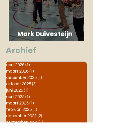
Mark Duivesteijn
benoemd tot Erelid
Archief
april 2026
(1)
1 post
maart 2026
(1)
1 post
december 2025
(1)
1 post
oktober 2025
(3)
3 posts
juni 2025
(1)
1 post
april 2025
(1)
1 post
maart 2025
(1)
1 post
februari 2025
(1)
1 post
december 2024
(2)
2 posts
september 2024
(1)
1 post
augustus 2024
(2)
2 posts