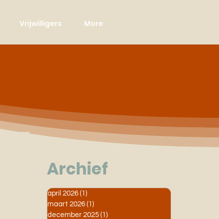
Vrijwilligers
More
Archief
april 2026
(1)
1 post
maart 2026
(1)
1 post
december 2025
(1)
1 post