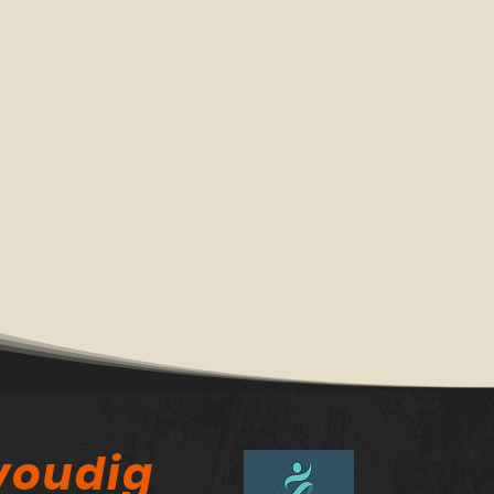
voudig