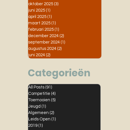
oktober 2025
(3)
3 posts
juni 2025
(1)
1 post
april 2025
(1)
1 post
maart 2025
(1)
1 post
februari 2025
(1)
1 post
december 2024
(2)
2 posts
september 2024
(1)
1 post
augustus 2024
(2)
2 posts
juni 2024
(2)
2 posts
Categorieën
All Posts
(91)
91 posts
Competitie
(4)
4 posts
Toernooien
(5)
5 posts
Jeugd
(1)
1 post
Algemeen
(2)
2 posts
Leids Open
(1)
1 post
2019
(1)
1 post