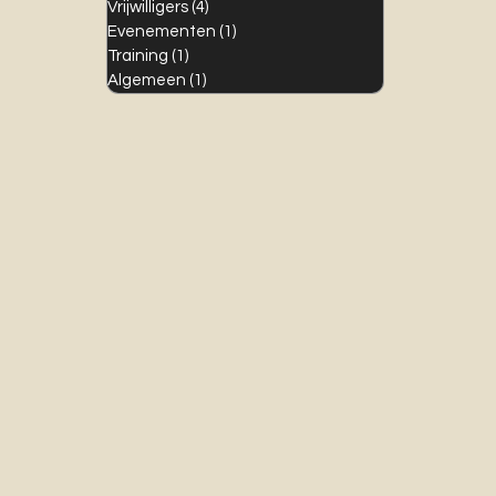
Vrijwilligers
(4)
4 posts
Evenementen
(1)
1 post
Training
(1)
1 post
Algemeen
(1)
1 post