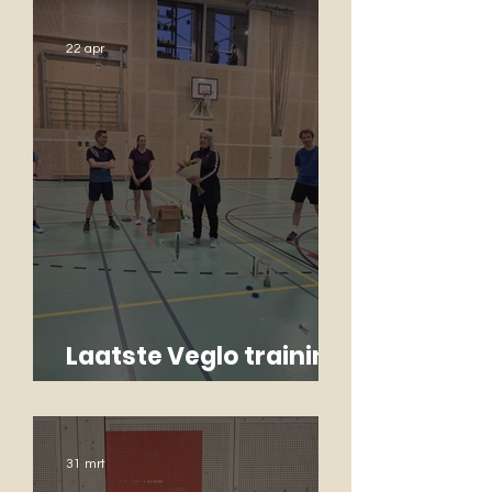
22 apr
Laatste Veglo training
Monique
31 mrt