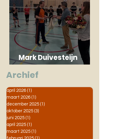
Mark Duivesteijn
benoemd tot Erelid
Archief
april 2026
(1)
1 post
maart 2026
(1)
1 post
december 2025
(1)
1 post
oktober 2025
(3)
3 posts
juni 2025
(1)
1 post
april 2025
(1)
1 post
maart 2025
(1)
1 post
februari 2025
(1)
1 post