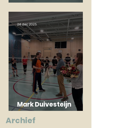
fanatiek, gezellig en
topwedstrijden!
24 dec 2025
Mark Duivesteijn
benoemd tot Erelid
Archief