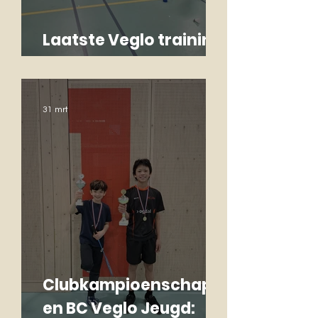
Laatste Veglo training
Monique
31 mrt
Clubkampioenschapp
en BC Veglo Jeugd: