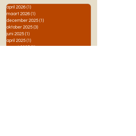
april 2026
(1)
1 post
maart 2026
(1)
1 post
december 2025
(1)
1 post
oktober 2025
(3)
3 posts
juni 2025
(1)
1 post
april 2025
(1)
1 post
maart 2025
(1)
1 post
februari 2025
(1)
1 post
december 2024
(2)
2 posts
september 2024
(1)
1 post
augustus 2024
(2)
2 posts
juni 2024
(2)
2 posts
Categorieën
All Posts
(91)
91 posts
Competitie
(4)
4 posts
Toernooien
(5)
5 posts
Jeugd
(1)
1 post
Algemeen
(2)
2 posts