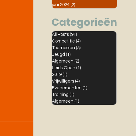
juni 2024
(2)
2 posts
Categorieën
All Posts
(91)
91 posts
Competitie
(4)
4 posts
Toernooien
(5)
5 posts
Jeugd
(1)
1 post
Algemeen
(2)
2 posts
Leids Open
(1)
1 post
2019
(1)
1 post
Vrijwilligers
(4)
4 posts
Evenementen
(1)
1 post
Training
(1)
1 post
Algemeen
(1)
1 post