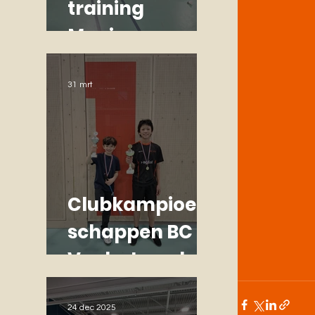
training
Monique
31 mrt
Clubkampioen
schappen BC
Veglo Jeugd:
fanatiek,
gezellig en
24 dec 2025