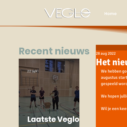
Home
Recent nieuws
28 aug 2022
Het nie
We hebben goe
22 apr
augustus start
gespeeld worde
We hopen julli
Wil je een kee
Laatste Veglo