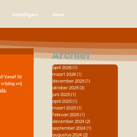
Vrijwilligers
More
Archief
april 2026
(1)
1 post
maart 2026
(1)
1 post
! Vanaf 30 
december 2025
(1)
1 post
rijdag vrij 
oktober 2025
(3)
3 posts
nda
.  
juni 2025
(1)
1 post
april 2025
(1)
1 post
maart 2025
(1)
1 post
februari 2025
(1)
1 post
december 2024
(2)
2 posts
september 2024
(1)
1 post
augustus 2024
(2)
2 posts