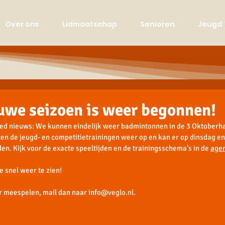
Over ons
Lidmaatschap
Senioren
Jeugd
uwe seizoen is weer begonnen!
d nieuws: We kunnen eindelijk weer badmintonnen in de 3 Oktoberhal
en de jeugd- en competitietrainingen weer op en kan er op dinsdag en v
n. Kijk voor de exacte speeltijden en de trainingsschema’s in de 
age
e snel weer te zien! 
r meespelen, mail dan naar 
info@veglo.nl
. 