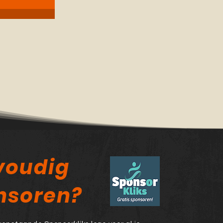
voudig
nsoren?