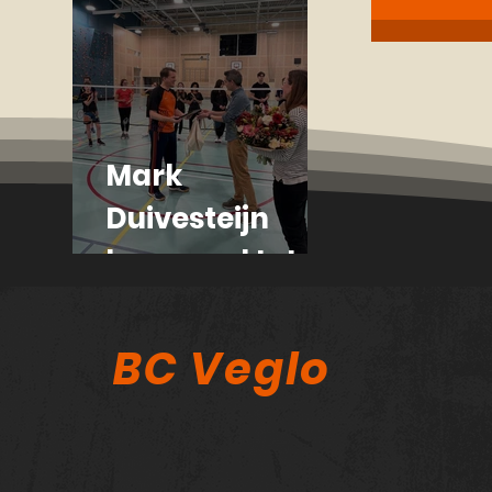
topwedstrijden
!
Mark
Duivesteijn
benoemd tot
Erelid
BC Veglo