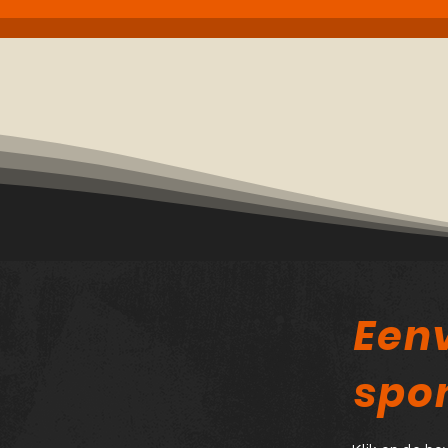
Een
spo