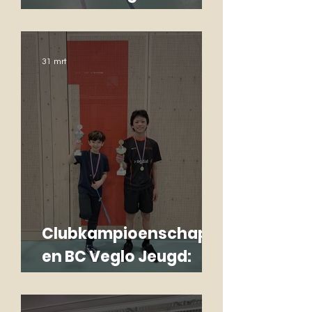
Monique
31 mrt
Clubkampioenschapp
en BC Veglo Jeugd:
fanatiek, gezellig en
topwedstrijden!