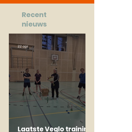
Recent
nieuws
22 apr
Laatste Veglo training