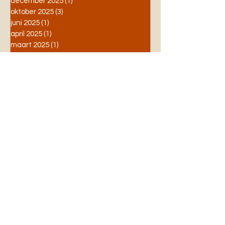
december 2025
(1)
1 post
oktober 2025
(3)
3 posts
juni 2025
(1)
1 post
april 2025
(1)
1 post
maart 2025
(1)
1 post
februari 2025
(1)
1 post
december 2024
(2)
2 posts
september 2024
(1)
1 post
augustus 2024
(2)
2 posts
juni 2024
(2)
2 posts
Categorieën
All Posts
(91)
91 posts
Competitie
(4)
4 posts
Toernooien
(5)
5 posts
Jeugd
(1)
1 post
Algemeen
(2)
2 posts
Leids Open
(1)
1 post
2019
(1)
1 post
Vrijwilligers
(4)
4 posts