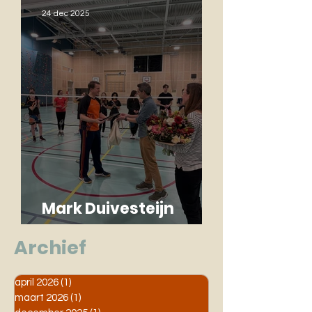
24 dec 2025
Mark Duivesteijn
benoemd tot Erelid
Archief
april 2026
(1)
1 post
maart 2026
(1)
1 post