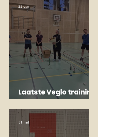
22 apr
Laatste Veglo training
Monique
31 mrt