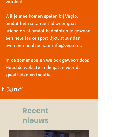
worden! 
Wil je mee komen spelen bij Veglo, 
omdat het na lange tijd weer gaat 
kriebelen of omdat badminton je gewoon 
een hele leuke sport lijkt, stuur dan 
even een mailtje naar info@veglo.nl. 
In de zomer spelen we ook gewoon door. 
Houd de website in de gaten voor de 
speeltijden en locatie.  
Recent
nieuws