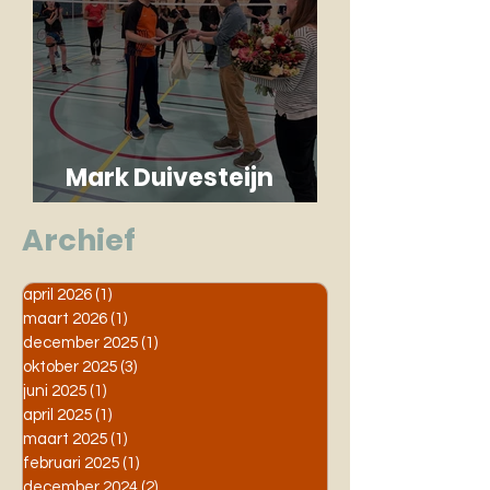
Mark Duivesteijn
benoemd tot Erelid
Archief
april 2026
(1)
1 post
maart 2026
(1)
1 post
december 2025
(1)
1 post
oktober 2025
(3)
3 posts
juni 2025
(1)
1 post
april 2025
(1)
1 post
maart 2025
(1)
1 post
februari 2025
(1)
1 post
december 2024
(2)
2 posts