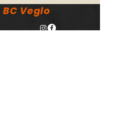
BC Veglo
NL49 INGB
0003 4203 28
Eenvoudig
sponsoren?
Klik op de bovenstaande Sponsorkliks
logo voor al je webaankopen en een
percentage van het aankoopbedrag
wordt dan overgemaakt naar onze
vereniging.